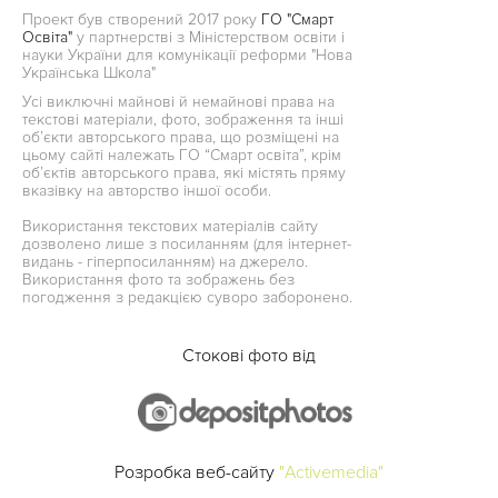
Проект був створений 2017 року
ГО "Смарт
Освіта"
у партнерстві з Міністерством освіти і
науки України для комунікації реформи "Нова
Українська Школа"
Усі виключні майнові й немайнові права на
текстові матеріали, фото, зображення та інші
об’єкти авторського права, що розміщені на
цьому сайті належать ГО “Смарт освіта”, крім
об’єктів авторського права, які містять пряму
вказівку на авторство іншої особи.
Використання текстових матеріалів сайту
дозволено лише з посиланням (для інтернет-
видань - гіперпосиланням) на джерело.
Використання фото та зображень без
погодження з редакцією суворо заборонено.
Стокові фото від
Розробка веб-сайту
"Activemedia"