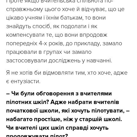
Проте якщо вчительська спільнота по-
справжньому цього хоче й відчуває, що це
цікаво учням і їхнім батькам, то вони
знайдуть спосіб, як подолати і як
компенсувати те, що вони впродовж
попередніх 4-х років, до прикладу, замало
працювали в групах чи замало
застосовували досліджень у навчанні.
Я не хотів би відмовляти тим, хто хоче, адже
є ентузіасти.
– Чи були обговорення з вчителями
пілотних шкіл? Адже набрати вчителів
початкової школи, які хочуть пілотувати, –
набагато простіше, ніж у старшій школі.
Чи вчителі цих шкіл справді хочуть
продовжувати пілот?