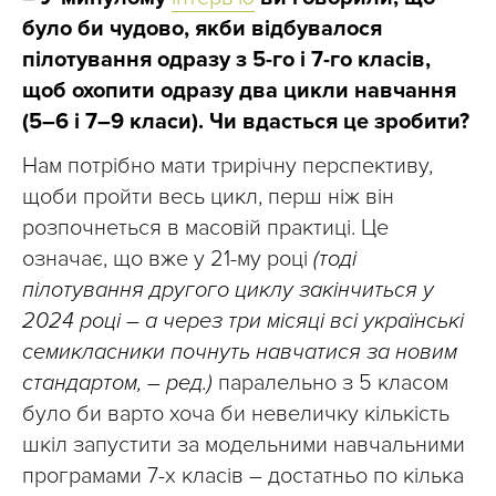
було би чудово, якби відбувалося
пілотування одразу з 5-го і 7-го класів,
щоб охопити одразу два цикли навчання
(5–6 і 7–9 класи). Чи вдасться це зробити?
Нам потрібно мати трирічну перспективу,
щоби пройти весь цикл, перш ніж він
розпочнеться в масовій практиці. Це
означає, що вже у 21-му році
(тоді
пілотування другого циклу закінчиться у
2024 році – а через три місяці всі українські
семикласники почнуть навчатися за новим
стандартом, – ред.)
паралельно з 5 класом
було би варто хоча би невеличку кількість
шкіл запустити за модельними навчальними
програмами 7-х класів – достатньо по кілька