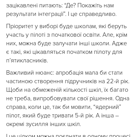
зацікавлені питають: “Де? Покажіть нам
результати інтеграції”. І це справедливо.
Пріоритет у виборі буде школам, які беруть
участь у пілоті з початкової освіти. Але, крім
них, можна буде залучати інші школи. Адже
є такі, які цікавляться початком пілоту для
п’ятикласників.
Важливий нюанс: апробація мала би стати
частиною створення підручників на 22-й рік.
Щоби на обмеженій кількості шкіл, їх багато
не треба, випробовувати свої рішення. Одна
справа, коли це, так би мовити, “ядерний”
пілот, який буде тривати 5-й рік. А інша –
окремі зусилля інших шкіл.
І це цілком можна поєднати в одному процесі