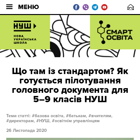
МЕНЮ
Що там із стандартом? Як
готується пілотування
головного документа для
5–9 класів НУШ
Теми статті:
базова освіта,
батькам,
вчителям,
директорам,
НУШ,
освітнім управлінцям
26 Листопада 2020