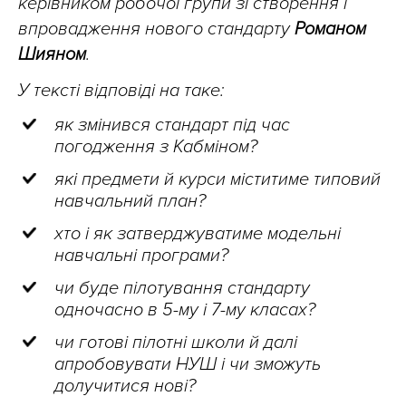
керівником робочої групи зі створення і
впровадження нового стандарту
Романом
Шияном
.
У тексті відповіді на таке:
як змінився стандарт під час
погодження з Кабміном?
які предмети й курси міститиме типовий
навчальний план?
хто і як затверджуватиме модельні
навчальні програми?
чи буде пілотування стандарту
одночасно в 5-му і 7-му класах?
чи готові пілотні школи й далі
апробовувати НУШ і чи зможуть
долучитися нові?