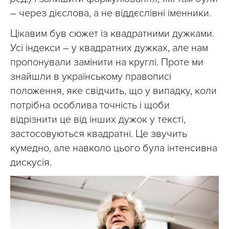
– через дієслова, а не віддєслівні іменники.
Цікавим був сюжет із квадратними дужками.
Усі індекси – у квадратних дужках, але нам
пропонували замінити на круглі. Проте ми
знайшли в українському правописі
положення, яке свідчить, що у випадку, коли
потрібна особлива точність і щоби
відрізнити це від інших дужок у тексті,
застосовуються квадратні. Це звучить
кумедно, але навколо цього була інтенсивна
дискусія.