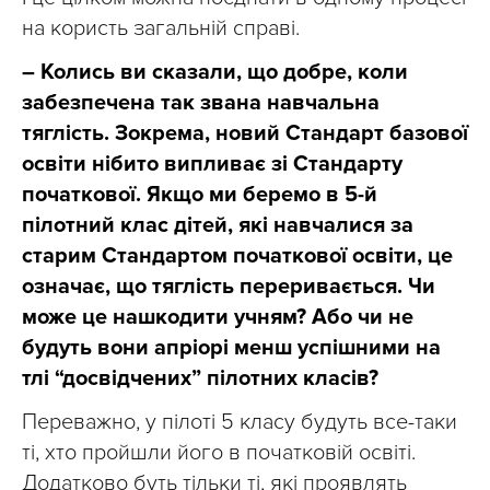
на користь загальній справі.
– Колись ви сказали, що добре, коли
забезпечена так звана навчальна
тяглість. Зокрема, новий Стандарт базової
освіти нібито випливає зі Стандарту
початкової. Якщо ми беремо в 5-й
пілотний клас дітей, які навчалися за
старим Стандартом початкової освіти, це
означає, що тяглість переривається. Чи
може це нашкодити учням? Або чи не
будуть вони апріорі менш успішними на
тлі “досвідчених” пілотних класів?
Переважно, у пілоті 5 класу будуть все-таки
ті, хто пройшли його в початковій освіті.
Додатково буть тільки ті, які проявлять