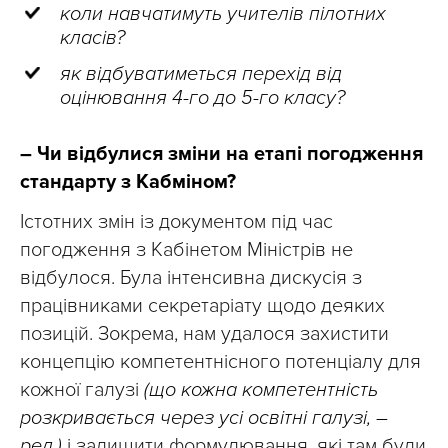
коли навчатимуть учителів пілотних
класів?
як відбуватиметься перехід від
оцінювання 4-го до 5-го класу?
– Чи відбулися зміни на етапі погодження
стандарту з Кабміном?
Істотних змін із документом під час
погодження з Кабінетом Міністрів не
відбулося. Була інтенсивна дискусія з
працівниками секретаріату щодо деяких
позицій. Зокрема, нам удалося захистити
концепцію компетентнісного потенціалу для
кожної галузі
(що кожна компетентність
розкривається через усі освітні галузі, –
ред.)
і залишити формулювання, які там були