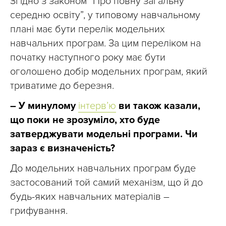
Згідно з законом “Про повну загальну
середню освіту”, у типовому навчальному
плані має бути перелік модельних
навчальних програм. За цим переліком на
початку наступного року має бути
оголошено добір модельних програм, який
триватиме до березня.
– У минулому
інтерв’ю
ви також казали,
що поки не зрозуміло, хто буде
затверджувати модельні програми. Чи
зараз є визначеність?
До модельних навчальних програм буде
застосований той самий механізм, що й до
будь-яких навчальних матеріалів –
грифування.