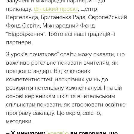
залучені й міжнародні партнери – до
прикладу,
фінський проєкт
, Центр
Вергеланда, Британська Рада, Європейський
Фонд Освіти, Міжнародний Фонд
“Відродження”. Тобто всі наші традиційні
партнери.
З уроків початкової освіти можу сказати, що
важливо ретельно показати вчителям, як
працює стандарт. Від ключових
компетентностей, наскрізних умінь до
розкриття потенціалу кожної галузі. І на цій
основі керівникам шкіл та вчительським
спільнотам показати, як створювати освітню
програму закладу. Це окрім, звісно,
методики.
– У минулому
інтерв’ю
ви говорили, що