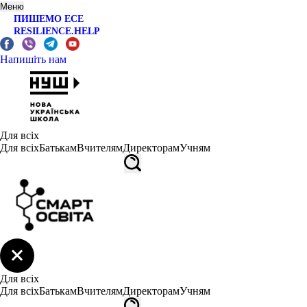
Меню
ПИШЕМО ЕСЕ
RESILIENCE.HELP
Напишіть нам
Для всіх
Для всіх
Батькам
Вчителям
Директорам
Учням
Для всіх
Для всіх
Батькам
Вчителям
Директорам
Учням