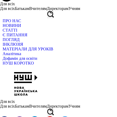
Для всіх
Для всіх
Батькам
Вчителям
Директорам
Учням
ПРО НАС
НОВИНИ
СТАТТІ
Є ПИТАННЯ
ПОГЛЯД
ІНКЛЮЗІЯ
МАТЕРІАЛИ ДЛЯ УРОКІВ
Аналітика
Дофамін для освіти
НУШ КОРОТКО
Для всіх
Для всіх
Батькам
Вчителям
Директорам
Учням