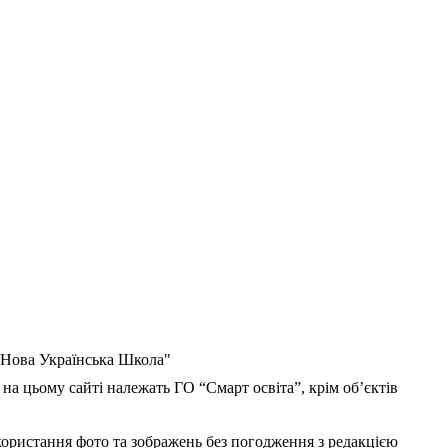
 "Нова Українська Школа"
 на цьому сайті належать ГО “Смарт освіта”, крім об’єктів
користання фото та зображень без погодження з редакцією