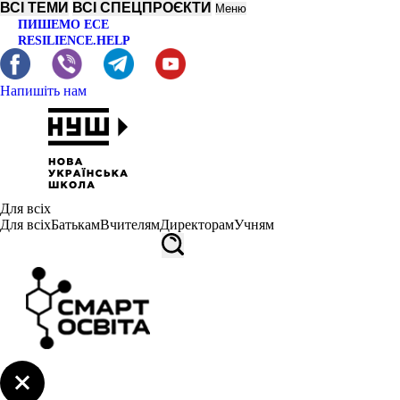
ВСІ ТЕМИ
ВСІ СПЕЦПРОЄКТИ
Меню
ПИШЕМО ЕСЕ
RESILIENCE.HELP
Напишіть нам
Для всіх
Для всіх
Батькам
Вчителям
Директорам
Учням