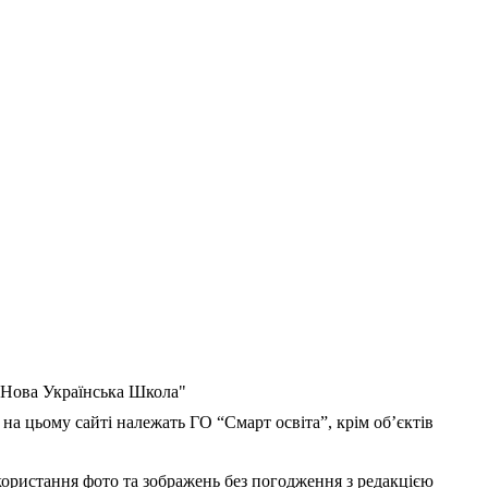
 "Нова Українська Школа"
 на цьому сайті належать ГО “Смарт освіта”, крім об’єктів
користання фото та зображень без погодження з редакцією