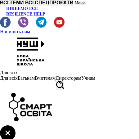
ВСІ ТЕМИ
ВСІ СПЕЦПРОЄКТИ
Меню
ПИШЕМО ЕСЕ
RESILIENCE.HELP
Напишіть нам
Для всіх
Для всіх
Батькам
Вчителям
Директорам
Учням