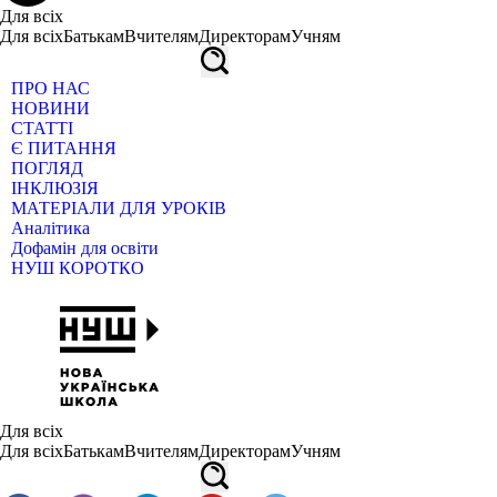
Для всіх
Для всіх
Батькам
Вчителям
Директорам
Учням
ПРО НАС
НОВИНИ
СТАТТІ
Є ПИТАННЯ
ПОГЛЯД
ІНКЛЮЗІЯ
МАТЕРІАЛИ ДЛЯ УРОКІВ
Аналітика
Дофамін для освіти
НУШ КОРОТКО
Для всіх
Для всіх
Батькам
Вчителям
Директорам
Учням