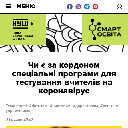
МЕНЮ
Чи є за кордоном
спеціальні програми для
тестування вчителів на
коронавірус
Теми статті:
батькам,
вчителям,
директорам,
освітнім
управлінцям
3 Грудня 2020