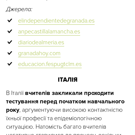
Джерела:
elindependientedegranada.es
anpecastillalamancha.es
diariodealmeria.es
granadahoy.com
educacion.fespugtclm.es
ІТАЛІЯ
В Італії
вчителів закликали проходити
тестування перед початком навчального
року
, аргументуючи високою контактністю
їхньої професії та епідеміологічною
ситуацією. Натомість багато вчителів