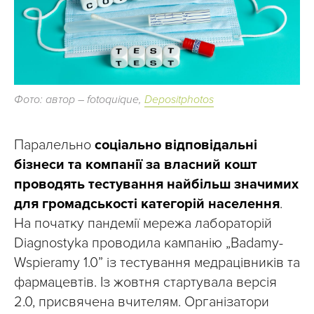
Фото: автор – fotoquique,
Depositphotos
Паралельно
соціально відповідальні
бізнеси та компанії за власний кошт
проводять тестування найбільш значимих
для громадськості категорій населення
.
На початку пандемії мережа лабораторій
Diagnostyka проводила кампанію „Badamy-
Wspieramy 1.0” із тестування медрацівників та
фармацевтів. Із жовтня стартувала версія
2.0, присвячена вчителям. Організатори