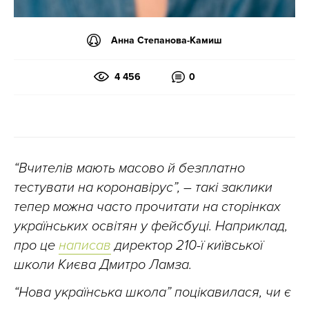
Анна Степанова-Камиш
4 456
0
“Вчителів мають масово й безплатно
тестувати на коронавірус”, – такі заклики
тепер можна часто прочитати на сторінках
українських освітян у фейсбуці. Наприклад,
про це
написав
директор 210-ї київської
школи Києва Дмитро Ламза.
“Нова українська школа” поцікавилася, чи є