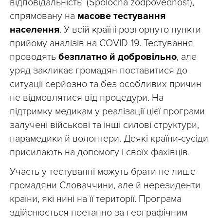
відповідальність” (Spoločná zodpovednosť),
спрямовану на
масове тестування
населення
. У всій країні розгорнуто пункти
прийому аналізів на COVID-19. Тестування
проводять
безплатно й добровільно
, але
уряд закликає громадян поставитися до
ситуації серйозно та без особливих причин
не відмовлятися від процедури. На
підтримку медикам у реалізації цієї програми
залучені військові та інші силові структури,
парамедики й волонтери. Деякі країни-сусіди
присилають на допомогу і своїх фахівців.
Участь у тестуванні можуть брати не лише
громадяни Словаччини, але й нерезиденти
країни, які нині на її території. Програма
здійснюється поетапно за географічним