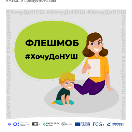
НУШ,
ПрямуємоРазом