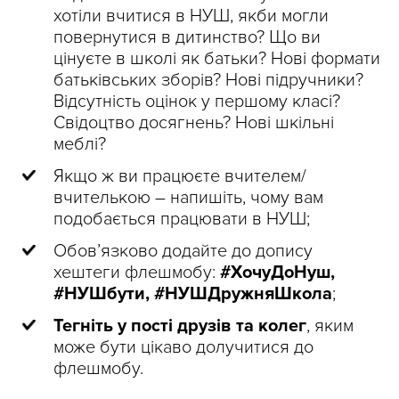
хотіли вчитися в НУШ, якби могли
повернутися в дитинство? Що ви
цінуєте в школі як батьки? Нові формати
батьківських зборів? Нові підручники?
Відсутність оцінок у першому класі?
Свідоцтво досягнень? Нові шкільні
меблі?
Якщо ж ви працюєте вчителем/
вчителькою – напишіть, чому вам
подобається працювати в НУШ;
Обов’язково додайте до допису
хештеги флешмобу:
#ХочуДоНуш,
#НУШбути, #НУШДружняШкола
;
Тегніть у пості друзів та колег
, яким
може бути цікаво долучитися до
флешмобу.