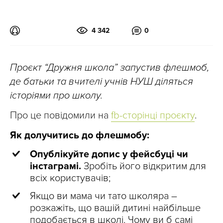
4 342
0
Проєкт “Дружня школа” запустив флешмоб,
де батьки та вчителі учнів НУШ діляться
історіями про школу.
Про це повідомили на
fb-сторінці проєкту
.
Як долучитись до флешмобу:
Опублікуйте допис у фейсбуці чи
інстаграмі.
Зробіть його відкритим для
всіх користувачів;
Якщо ви мама чи тато школяра –
розкажіть, що вашій дитині найбільше
подобається в школі. Чому ви б самі