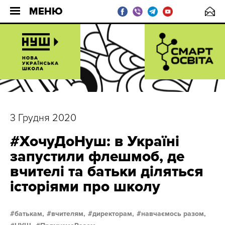
МЕНЮ
3 Грудня 2020
#ХочуДоНуш: в Україні
запустили флешмоб, де
вчителі та батьки діляться
історіями про школу
батькам,
вчителям,
директорам,
навчаємось разом,