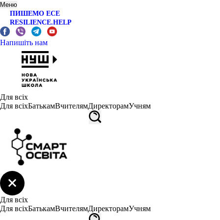
Меню
ПИШЕМО ЕСЕ
RESILIENCE.HELP
Напишіть нам
Для всіх
Для всіх
Батькам
Вчителям
Директорам
Учням
Для всіх
Для всіх
Батькам
Вчителям
Директорам
Учням