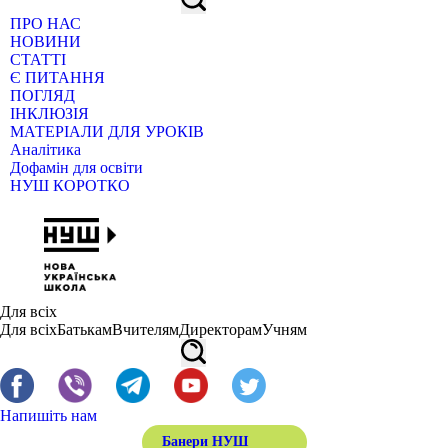
ПРО НАС
НОВИНИ
СТАТТІ
Є ПИТАННЯ
ПОГЛЯД
ІНКЛЮЗІЯ
МАТЕРІАЛИ ДЛЯ УРОКІВ
Аналітика
Дофамін для освіти
НУШ КОРОТКО
Для всіх
Для всіх
Батькам
Вчителям
Директорам
Учням
Напишіть нам
Банери НУШ