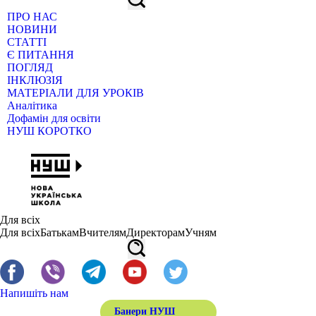
ПРО НАС
НОВИНИ
СТАТТІ
Є ПИТАННЯ
ПОГЛЯД
ІНКЛЮЗІЯ
МАТЕРІАЛИ ДЛЯ УРОКІВ
Аналітика
Дофамін для освіти
НУШ КОРОТКО
Для всіх
Для всіх
Батькам
Вчителям
Директорам
Учням
Напишіть нам
Банери НУШ