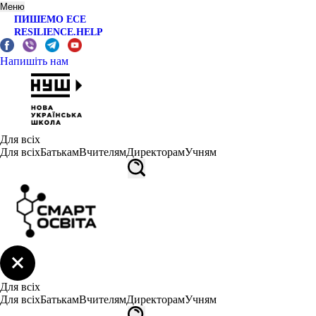
Меню
ПИШЕМО ЕСЕ
RESILIENCE.HELP
Напишіть нам
Для всіх
Для всіх
Батькам
Вчителям
Директорам
Учням
Для всіх
Для всіх
Батькам
Вчителям
Директорам
Учням