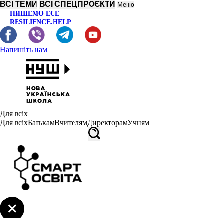
ВСІ ТЕМИ
ВСІ СПЕЦПРОЄКТИ
Меню
ПИШЕМО ЕСЕ
RESILIENCE.HELP
Напишіть нам
Для всіх
Для всіх
Батькам
Вчителям
Директорам
Учням