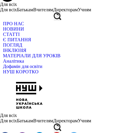
Для всіх
Для всіх
Батькам
Вчителям
Директорам
Учням
ПРО НАС
НОВИНИ
СТАТТІ
Є ПИТАННЯ
ПОГЛЯД
ІНКЛЮЗІЯ
МАТЕРІАЛИ ДЛЯ УРОКІВ
Аналітика
Дофамін для освіти
НУШ КОРОТКО
Для всіх
Для всіх
Батькам
Вчителям
Директорам
Учням