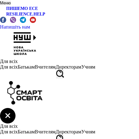
Меню
ПИШЕМО ЕСЕ
RESILIENCE.HELP
Напишіть нам
Для всіх
Для всіх
Батькам
Вчителям
Директорам
Учням
Для всіх
Для всіх
Батькам
Вчителям
Директорам
Учням