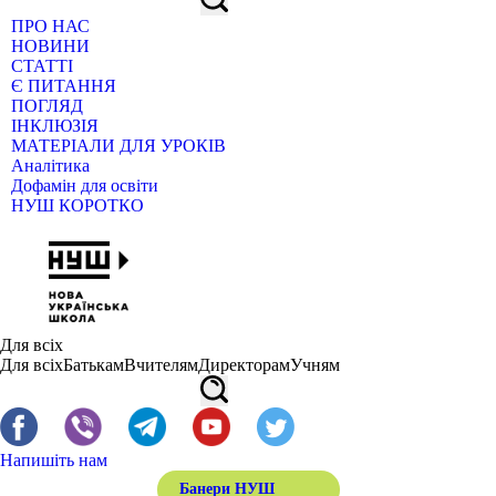
ПРО НАС
НОВИНИ
СТАТТІ
Є ПИТАННЯ
ПОГЛЯД
ІНКЛЮЗІЯ
МАТЕРІАЛИ ДЛЯ УРОКІВ
Аналітика
Дофамін для освіти
НУШ КОРОТКО
Для всіх
Для всіх
Батькам
Вчителям
Директорам
Учням
Напишіть нам
Банери НУШ