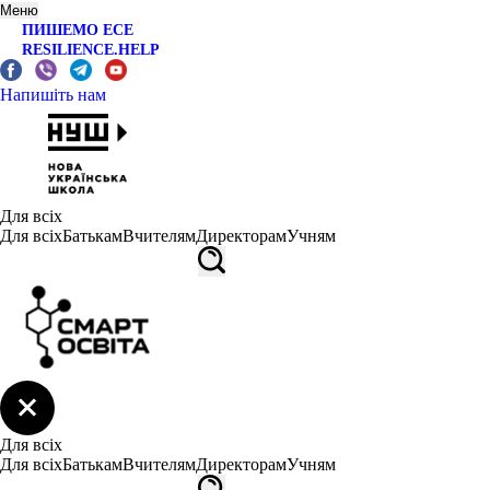
Меню
ПИШЕМО ЕСЕ
RESILIENCE.HELP
Напишіть нам
Для всіх
Для всіх
Батькам
Вчителям
Директорам
Учням
Для всіх
Для всіх
Батькам
Вчителям
Директорам
Учням