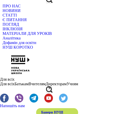
ПРО НАС
НОВИНИ
СТАТТІ
Є ПИТАННЯ
ПОГЛЯД
ІНКЛЮЗІЯ
МАТЕРІАЛИ ДЛЯ УРОКІВ
Аналітика
Дофамін для освіти
НУШ КОРОТКО
Для всіх
Для всіх
Батькам
Вчителям
Директорам
Учням
Напишіть нам
Банери НУШ