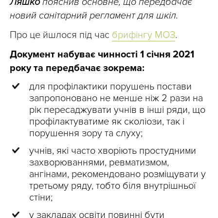
Ляшко
пояснив основне, що передбачає
новий санітарний регламент для шкіл.
Про це йшлося під час
брифінгу МОЗ
.
Документ набуває чинності 1 січня 2021
року та передбачає зокрема:
для профілактики порушень постави
запропоновано не менше ніж 2 рази на
рік пересаджувати учнів в інші ряди, що
профілактуватиме як сколіози, так і
порушення зору та слуху;
учнів, які часто хворіють простудними
захворюваннями, ревматизмом,
ангінами, рекомендовано розміщувати у
третьому ряду, тобто біля внутрішньої
стіни;
у закладах освіти повинні бути