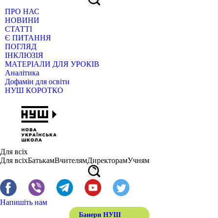
ПРО НАС
НОВИНИ
СТАТТІ
Є ПИТАННЯ
ПОГЛЯД
ІНКЛЮЗІЯ
МАТЕРІАЛИ ДЛЯ УРОКІВ
Аналітика
Дофамін для освіти
НУШ КОРОТКО
Для всіх
Для всіх
Батькам
Вчителям
Директорам
Учням
Напишіть нам
Банери НУШ