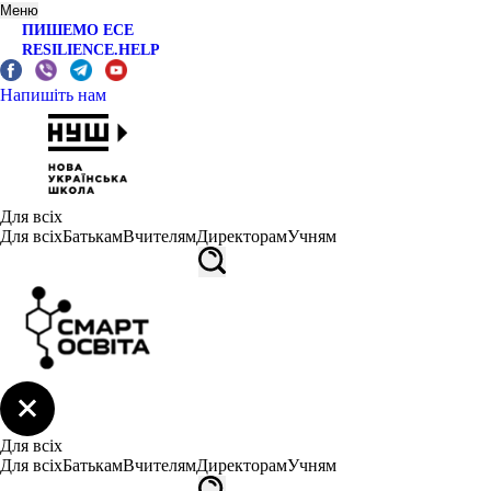
Меню
ПИШЕМО ЕСЕ
RESILIENCE.HELP
Напишіть нам
Для всіх
Для всіх
Батькам
Вчителям
Директорам
Учням
Для всіх
Для всіх
Батькам
Вчителям
Директорам
Учням