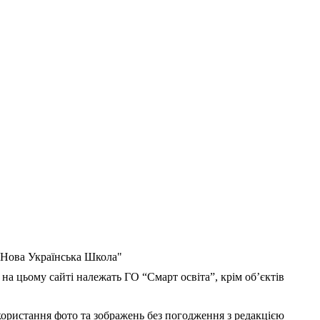
 "Нова Українська Школа"
 на цьому сайті належать ГО “Смарт освіта”, крім об’єктів
користання фото та зображень без погодження з редакцією