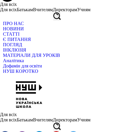
Для всіх
Для всіх
Батькам
Вчителям
Директорам
Учням
ПРО НАС
НОВИНИ
СТАТТІ
Є ПИТАННЯ
ПОГЛЯД
ІНКЛЮЗІЯ
МАТЕРІАЛИ ДЛЯ УРОКІВ
Аналітика
Дофамін для освіти
НУШ КОРОТКО
Для всіх
Для всіх
Батькам
Вчителям
Директорам
Учням