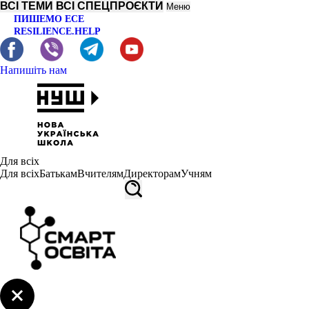
ВСІ ТЕМИ
ВСІ СПЕЦПРОЄКТИ
Меню
ПИШЕМО ЕСЕ
RESILIENCE.HELP
Напишіть нам
Для всіх
Для всіх
Батькам
Вчителям
Директорам
Учням