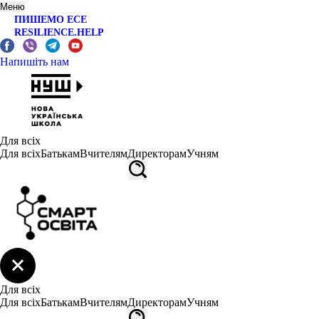
Меню
ПИШЕМО ЕСЕ
RESILIENCE.HELP
Напишіть нам
Для всіх
Для всіх
Батькам
Вчителям
Директорам
Учням
Для всіх
Для всіх
Батькам
Вчителям
Директорам
Учням