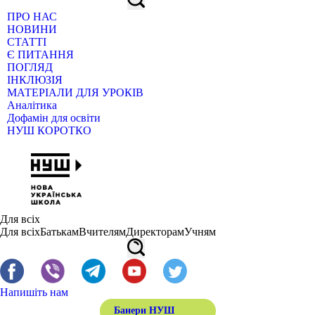
ПРО НАС
НОВИНИ
СТАТТІ
Є ПИТАННЯ
ПОГЛЯД
ІНКЛЮЗІЯ
МАТЕРІАЛИ ДЛЯ УРОКІВ
Аналітика
Дофамін для освіти
НУШ КОРОТКО
Для всіх
Для всіх
Батькам
Вчителям
Директорам
Учням
Напишіть нам
Банери НУШ