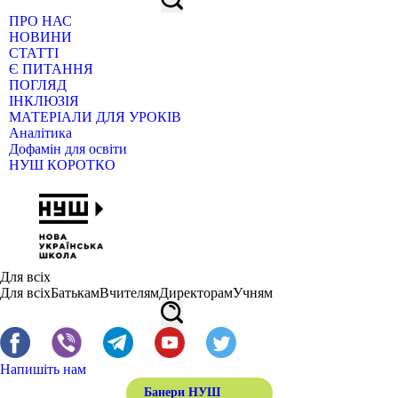
ПРО НАС
НОВИНИ
СТАТТІ
Є ПИТАННЯ
ПОГЛЯД
ІНКЛЮЗІЯ
МАТЕРІАЛИ ДЛЯ УРОКІВ
Аналітика
Дофамін для освіти
НУШ КОРОТКО
Для всіх
Для всіх
Батькам
Вчителям
Директорам
Учням
Напишіть нам
Банери НУШ