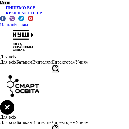
Меню
ПИШЕМО ЕСЕ
RESILIENCE.HELP
Напишіть нам
Для всіх
Для всіх
Батькам
Вчителям
Директорам
Учням
Для всіх
Для всіх
Батькам
Вчителям
Директорам
Учням