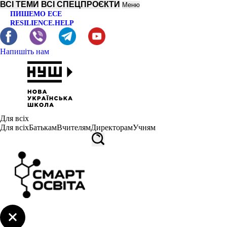
ВСІ ТЕМИ
ВСІ СПЕЦПРОЄКТИ
Меню
ПИШЕМО ЕСЕ
RESILIENCE.HELP
Напишіть нам
Для всіх
Для всіх
Батькам
Вчителям
Директорам
Учням