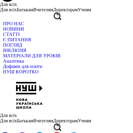
Для всіх
Для всіх
Батькам
Вчителям
Директорам
Учням
ПРО НАС
НОВИНИ
СТАТТІ
Є ПИТАННЯ
ПОГЛЯД
ІНКЛЮЗІЯ
МАТЕРІАЛИ ДЛЯ УРОКІВ
Аналітика
Дофамін для освіти
НУШ КОРОТКО
Для всіх
Для всіх
Батькам
Вчителям
Директорам
Учням