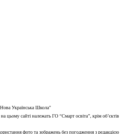
 "Нова Українська Школа"
 на цьому сайті належать ГО “Смарт освіта”, крім об’єктів
користання фото та зображень без погодження з редакцією