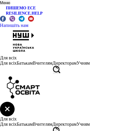
Меню
ПИШЕМО ЕСЕ
RESILIENCE.HELP
Напишіть нам
Для всіх
Для всіх
Батькам
Вчителям
Директорам
Учням
Для всіх
Для всіх
Батькам
Вчителям
Директорам
Учням