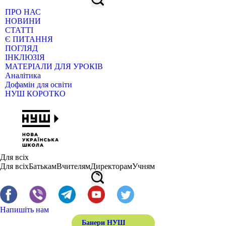
ПРО НАС
НОВИНИ
СТАТТІ
Є ПИТАННЯ
ПОГЛЯД
ІНКЛЮЗІЯ
МАТЕРІАЛИ ДЛЯ УРОКІВ
Аналітика
Дофамін для освіти
НУШ КОРОТКО
Для всіх
Для всіх
Батькам
Вчителям
Директорам
Учням
Напишіть нам
Банери НУШ