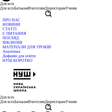
Для всіх
Для всіх
Батькам
Вчителям
Директорам
Учням
ПРО НАС
НОВИНИ
СТАТТІ
Є ПИТАННЯ
ПОГЛЯД
ІНКЛЮЗІЯ
МАТЕРІАЛИ ДЛЯ УРОКІВ
Аналітика
Дофамін для освіти
НУШ КОРОТКО
Для всіх
Для всіх
Батькам
Вчителям
Директорам
Учням