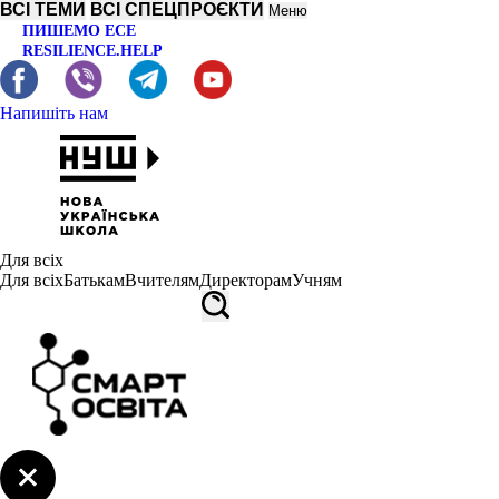
ВСІ ТЕМИ
ВСІ СПЕЦПРОЄКТИ
Меню
ПИШЕМО ЕСЕ
RESILIENCE.HELP
Напишіть нам
Для всіх
Для всіх
Батькам
Вчителям
Директорам
Учням