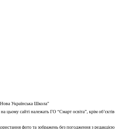
 "Нова Українська Школа"
 на цьому сайті належать ГО “Смарт освіта”, крім об’єктів
користання фото та зображень без погодження з редакцією