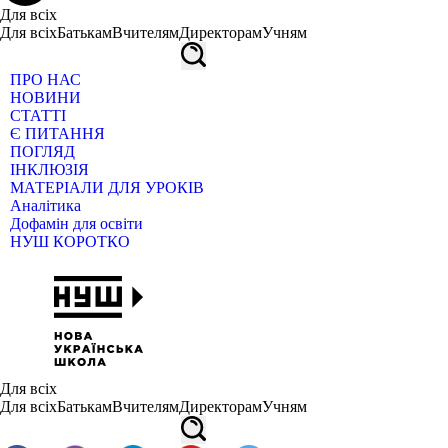
Для всіх
Для всіх
Батькам
Вчителям
Директорам
Учням
ПРО НАС
НОВИНИ
СТАТТІ
Є ПИТАННЯ
ПОГЛЯД
ІНКЛЮЗІЯ
МАТЕРІАЛИ ДЛЯ УРОКІВ
Аналітика
Дофамін для освіти
НУШ КОРОТКО
Для всіх
Для всіх
Батькам
Вчителям
Директорам
Учням