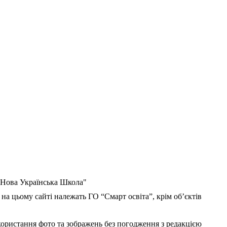
 "Нова Українська Школа"
 на цьому сайті належать ГО “Смарт освіта”, крім об’єктів
користання фото та зображень без погодження з редакцією