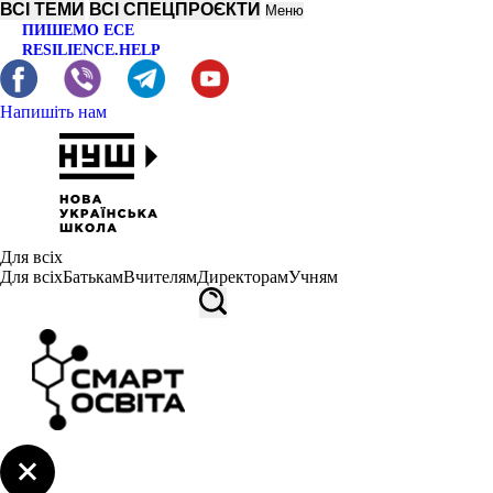
ВСІ ТЕМИ
ВСІ СПЕЦПРОЄКТИ
Меню
ПИШЕМО ЕСЕ
RESILIENCE.HELP
Напишіть нам
Для всіх
Для всіх
Батькам
Вчителям
Директорам
Учням