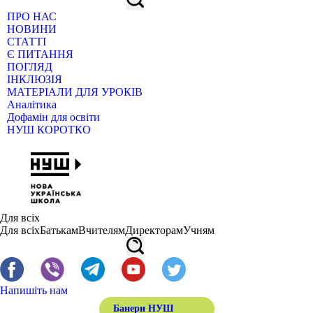
ПРО НАС
НОВИНИ
СТАТТІ
Є ПИТАННЯ
ПОГЛЯД
ІНКЛЮЗІЯ
МАТЕРІАЛИ ДЛЯ УРОКІВ
Аналітика
Дофамін для освіти
НУШ КОРОТКО
Для всіх
Для всіх
Батькам
Вчителям
Директорам
Учням
Напишіть нам
Банери НУШ