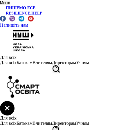
Меню
ПИШЕМО ЕСЕ
RESILIENCE.HELP
Напишіть нам
Для всіх
Для всіх
Батькам
Вчителям
Директорам
Учням
Для всіх
Для всіх
Батькам
Вчителям
Директорам
Учням