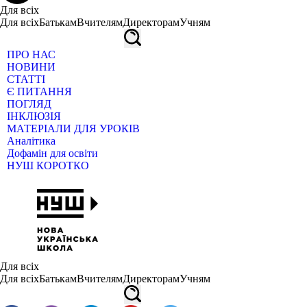
Для всіх
Для всіх
Батькам
Вчителям
Директорам
Учням
ПРО НАС
НОВИНИ
СТАТТІ
Є ПИТАННЯ
ПОГЛЯД
ІНКЛЮЗІЯ
МАТЕРІАЛИ ДЛЯ УРОКІВ
Аналітика
Дофамін для освіти
НУШ КОРОТКО
Для всіх
Для всіх
Батькам
Вчителям
Директорам
Учням