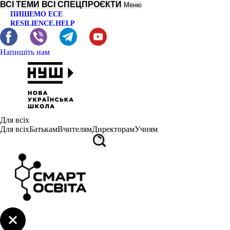
ВСІ ТЕМИ
ВСІ СПЕЦПРОЄКТИ
Меню
ПИШЕМО ЕСЕ
RESILIENCE.HELP
Напишіть нам
Для всіх
Для всіх
Батькам
Вчителям
Директорам
Учням