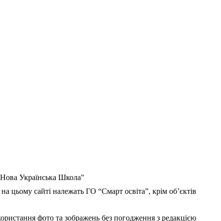
 "Нова Українська Школа"
 на цьому сайті належать ГО “Смарт освіта”, крім об’єктів
користання фото та зображень без погодження з редакцією