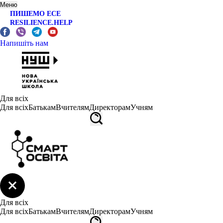
Меню
ПИШЕМО ЕСЕ
RESILIENCE.HELP
Напишіть нам
Для всіх
Для всіх
Батькам
Вчителям
Директорам
Учням
Для всіх
Для всіх
Батькам
Вчителям
Директорам
Учням