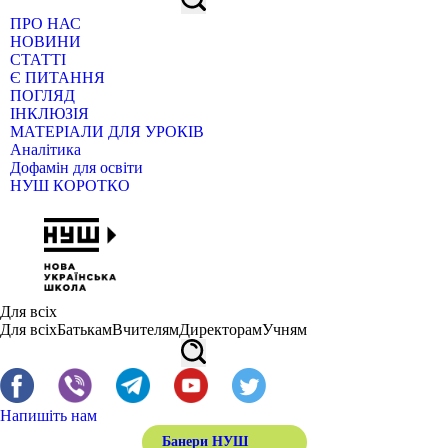
ПРО НАС
НОВИНИ
СТАТТІ
Є ПИТАННЯ
ПОГЛЯД
ІНКЛЮЗІЯ
МАТЕРІАЛИ ДЛЯ УРОКІВ
Аналітика
Дофамін для освіти
НУШ КОРОТКО
Для всіх
Для всіх
Батькам
Вчителям
Директорам
Учням
Напишіть нам
Банери НУШ