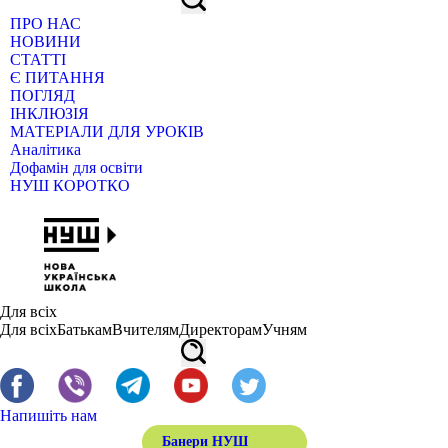
ПРО НАС
НОВИНИ
СТАТТІ
Є ПИТАННЯ
ПОГЛЯД
ІНКЛЮЗІЯ
МАТЕРІАЛИ ДЛЯ УРОКІВ
Аналітика
Дофамін для освіти
НУШ КОРОТКО
Для всіх
Для всіх
Батькам
Вчителям
Директорам
Учням
Напишіть нам
Банери НУШ