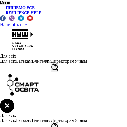
Меню
ПИШЕМО ЕСЕ
RESILIENCE.HELP
Напишіть нам
Для всіх
Для всіх
Батькам
Вчителям
Директорам
Учням
Для всіх
Для всіх
Батькам
Вчителям
Директорам
Учням