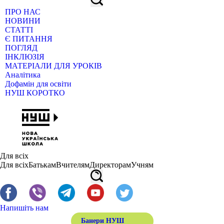
ПРО НАС
НОВИНИ
СТАТТІ
Є ПИТАННЯ
ПОГЛЯД
ІНКЛЮЗІЯ
МАТЕРІАЛИ ДЛЯ УРОКІВ
Аналітика
Дофамін для освіти
НУШ КОРОТКО
Для всіх
Для всіх
Батькам
Вчителям
Директорам
Учням
Напишіть нам
Банери НУШ