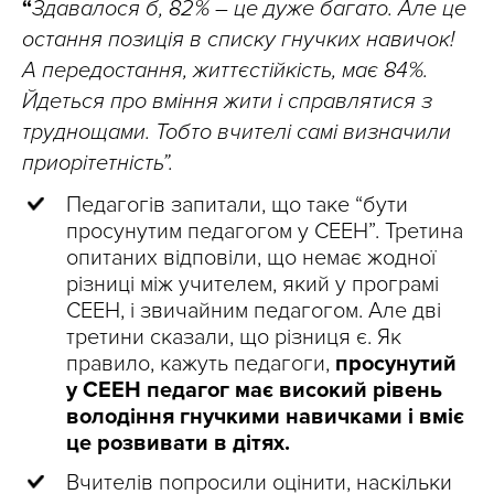
“
Здавалося б, 82%
– це дуже багато. Але це
остання позиція в списку гнучких навичок!
А передостання, життєстійкість, має 84%.
Йдеться про вміння жити і справлятися з
труднощами. Тобто вчителі самі визначили
приорітетність”.
Педагогів запитали, що таке “бути
просунутим педагогом у СЕЕН”. Третина
опитаних відповіли, що немає жодної
різниці між учителем, який у програмі
СЕЕН, і звичайним педагогом. Але дві
третини сказали, що різниця є. Як
правило, кажуть педагоги,
просунутий
у СЕЕН педагог має високий рівень
володіння гнучкими навичками і вміє
це розвивати в дітях.
Вчителів попросили оцінити, наскільки