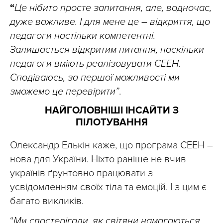
“
Це нібито просте запитання, але, водночас,
дуже важливе. І для мене це
– відкриття, що
педагоги настільки компетентні.
Залишається відкритим питання, наскільки
педагоги вміють реалізовувати СЕЕН.
Сподіваюсь, за першої можливості ми
зможемо це перевірити”
.
НАЙГОЛОВНІШІ ІНСАЙТИ З
ПІЛОТУВАННЯ
Олександр Елькін каже, що програма СЕЕН –
нова для України. Ніхто раніше не вчив
українів ґрунтовно працювати з
усвідомленням своїх тіла та емоцій. І з цим є
багато викликів.
“
Ми спостерігали, як світяни намагаються