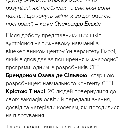
ґрунтуючись на їхньому бажанні та
розумінні, які проблеми та виклики вони
мають, і що хочуть змінити
за допомогою
програми”, – каже
Олександр Елькін
.
Після добору представники цих шкіл
зустрілися на тижневому навчанні з
віцекерівником центру Університету Еморі,
який відповідає за поширення міжнародної
програми, одним із розробників СЕЕН
Брендоном
Озава де Сільвою
і старшою
розробницею навчального контенту СЕЕН
Крістою Тінарі
. 26 людей повернулися до
своїх закладів освіти й передали знання,
досвід та матеріали колегам, які погодилися
на пілотування.
Також школи вирішували, які класи