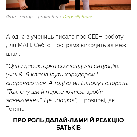
Фото: автор – prometeus,
Depositphotos
А одна з учениць писала про СЕЕН роботу
для МАН. Себто, програма виходить за межі
шкіл.
“
Одна директорка розповідала ситуацію:
учні 8–9 класів ідуть коридором і
сперечаються. А тоді один іншому говорить:
“Так, ану іди й переключися, зроби
заземлення”. Це працює”,
– розповідає
Тетяна.
ПРО РОЛЬ ДАЛАЙ-ЛАМИ Й РЕАКЦІЮ
БАТЬКІВ