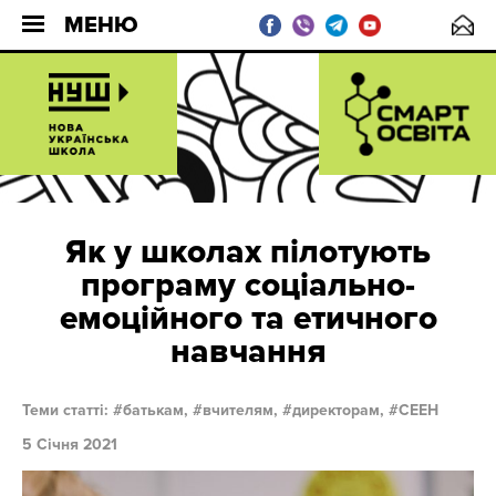
МЕНЮ
Як у школах пілотують
програму соціально-
емоційного та етичного
навчання
Теми статті:
батькам,
вчителям,
директорам,
СЕЕН
5 Січня 2021