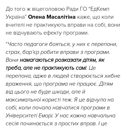
До того ж віцеголовою Ради ГО “ЕдКемп
Україна”
Олена Масалітіна
каже, що коли
вчителі не практикують вправи на собі, вони
не відчувають ефекту програми.
“
Часто педагоги бояться, у них є перепони,
страх, бар’єр робити вправи з програми.
Вони
намагаються розказати дітям, як
треба, але не практикують самі
. Це
перепона, адже в людей створюється хибне
враження, що програма не працює. Дітям
від цього не буде шкоди, але й
максимальної користі теж. Я це відчула на
собі, коли почала навчатися програми в
Університеті Еморі. У нас кожна навчальна
сесія починається з простих вправ. І це