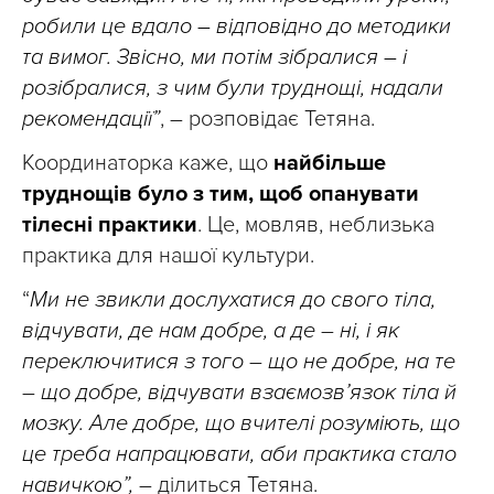
робили це вдало – відповідно до методики
та вимог. Звісно, ми потім зібралися – і
розібралися, з чим були труднощі, надали
рекомендації”
, – розповідає Тетяна.
Координаторка каже, що
найбільше
труднощів було з тим, щоб опанувати
тілесні практики
. Це, мовляв, неблизька
практика для нашої культури.
“
Ми не звикли дослухатися до свого тіла,
відчувати, де нам добре, а де
–
ні, і як
переключитися з того
–
що не добре, на те
–
що добре, відчувати взаємозв’язок тіла й
мозку. Але добре, що вчителі розуміють, що
це треба напрацювати, аби практика стало
навичкою”,
– ділиться Тетяна.