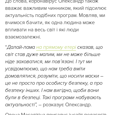
До слова, коронавірус Олександр також
вважає важливим чинником, який підсилює
актуальність подібних програм. Мовляв, ми
вчимося бачити, як одна людина може
впливати на весь світ і які люди
взаємозалежні.
“
Далай-лама
на прямому етері
сказав, що
світ став дуже малим, ми не
може більше
ніде заховатися, ми пов’язані. І тут ми
усвідомлюємо, що нам треба вміти
домовлятися, розуміти, що носити маски –
це не просто про особисту безпеку, а про
безпеку інших. І нам вигідно, щоби вони
були в безпеці. Такі програми набувають
актуальності”,
– розказує Олександр.