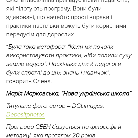
Олена Масалітіна пригадує інсайт педагогів,
які пілотують програму. Вони були
здивовані, що начебто прості вправи і
практики настільки можуть бути корисними
передусім для дорослих.
“
Була така метафора: “Коли ми почали
використовувати практики, ніби полили суху
землю водою”. Наскільки діти й педагоги
були спраглі до цих знань і навичок”
, –
говорить Олена.
Марія Марковська, “Нова українська школа”
Титульне фото: автор – DGLimages,
Depositphotos
Програма СЕЕН базується на філософії й
методиці, яка протягом 20 років