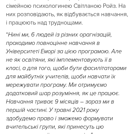
сімейною психологинею Світланою Ройз. На
них розповідають, як відбувається навчання,
і працюють над труднощами.
“
Нині ми, 6 людей із різних орагнізацій,
проходимо повноцінне навчання в
Університеті Еморі за цією програмою. Але
н
е як освітяни, які імплементовують її в
класі, а для того, щоби бути фасилітаторами
для майбутніх учителів, щоби навчати їх
мережувати програму. Ми отримуємо
додатковий шар розуміння, як це працює.
Навчання триває 9 місяців – зараз ми в
першій частині. У травні 2021 року
здобудемо право і зможемо формувати
вчительські групи, які принесуть цю