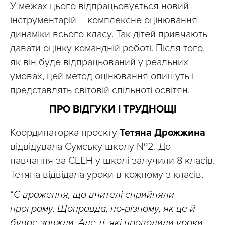
У межах цього відпрацьовується новий
інструментарій – комплексне оцінювання
динаміки всього класу. Так дітей привчають
давати оцінку командній роботі. Після того,
як він буде відпрацьований у реальних
умовах, цей метод оцінювання опишуть і
представлять світовій спільноті освітян.
ПРО ВІДГУКИ І ТРУДНОЩІ
Координаторка проєкту
Тетяна Дрожжина
відвідувала Сумську школу №2. До
навчання за СЕЕН у школі залучили 8 класів.
Тетяна відвідала уроки в кожному з класів.
“
Є враження, що вчителі сприйняли
програму. Щоправда, по-різному, як це й
буває завжди. Але ті, які проводили уроки,