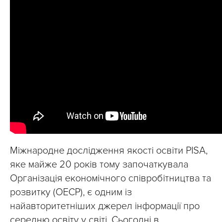
Міжнародне дослідження якості освіти PISA,
яке майже 20 років тому започаткувала
Організація економічного співробітництва та
розвитку (ОЕСР), є одним із
найавторитетніших джерел інформації про
середню освіту у світі. Сьогодні в