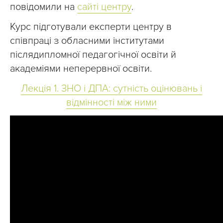
повідомили на
сайті центру
.
Курс підготували експерти центру в
співпраці з обласними інститутами
післядипломної педагогічної освіти й
академіями неперервної освіти.
Лекція 1. ЗНО і ДПА: сутність оцінювань і
відмінності між ними