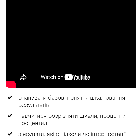
опанувати базові поняття шкалювання
результатів;
навчитися розрізняти шкали, проценти і
процентилі;
з’ясувати, які є підходи до інтерпретації