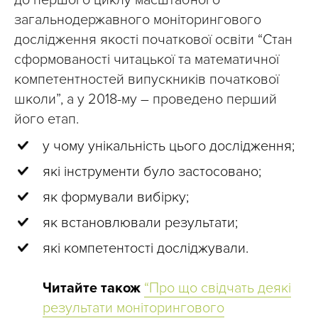
до першого циклу масштабного
загальнодержавного моніторингового
дослідження якості початкової освіти “Стан
сформованості читацької та математичної
компетентностей випускників початкової
школи”, а у 2018-му – проведено перший
його етап.
у чому унікальність цього дослідження;
які інструменти було застосовано;
як формували вибірку;
як встановлювали результати;
які компетентості досліджували.
Читайте також
“Про що свідчать деякі
результати моніторингового