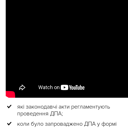
які законодавчі акти регламентують
проведення ДПА;
коли було запроваджено ДПА у формі