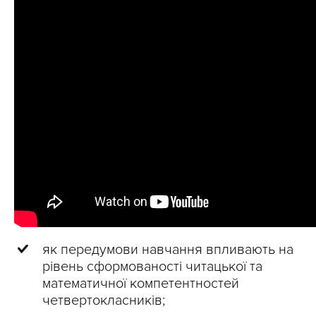
як передумови навчання впливають на
рівень сформованості читацької та
математичної компетентностей
четвертокласників;