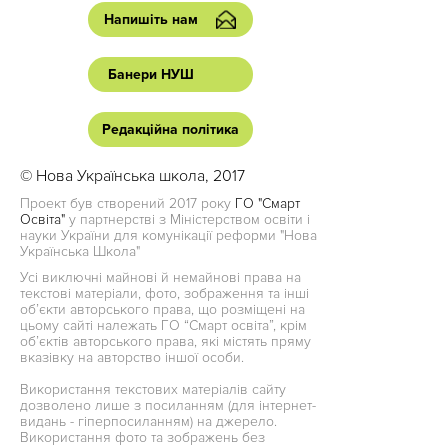
Напишіть нам
Банери НУШ
Редакційна політика
© Нова Українська школа, 2017
Проект був створений 2017 року
ГО "Смарт
Освіта"
у партнерстві з Міністерством освіти і
науки України для комунікації реформи "Нова
Українська Школа"
Усі виключні майнові й немайнові права на
текстові матеріали, фото, зображення та інші
об’єкти авторського права, що розміщені на
цьому сайті належать ГО “Смарт освіта”, крім
об’єктів авторського права, які містять пряму
вказівку на авторство іншої особи.
Використання текстових матеріалів сайту
дозволено лише з посиланням (для інтернет-
видань - гіперпосиланням) на джерело.
Використання фото та зображень без