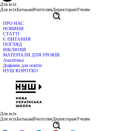
Для всіх
Для всіх
Батькам
Вчителям
Директорам
Учням
ПРО НАС
НОВИНИ
СТАТТІ
Є ПИТАННЯ
ПОГЛЯД
ІНКЛЮЗІЯ
МАТЕРІАЛИ ДЛЯ УРОКІВ
Аналітика
Дофамін для освіти
НУШ КОРОТКО
Для всіх
Для всіх
Батькам
Вчителям
Директорам
Учням