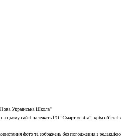
 "Нова Українська Школа"
 на цьому сайті належать ГО “Смарт освіта”, крім об’єктів
користання фото та зображень без погодження з редакцією