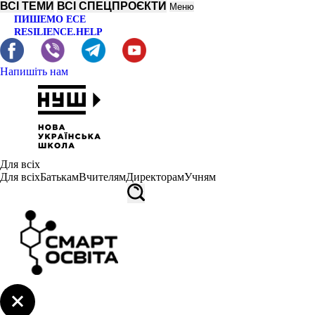
ВСІ ТЕМИ
ВСІ СПЕЦПРОЄКТИ
Меню
ПИШЕМО ЕСЕ
RESILIENCE.HELP
Напишіть нам
Для всіх
Для всіх
Батькам
Вчителям
Директорам
Учням