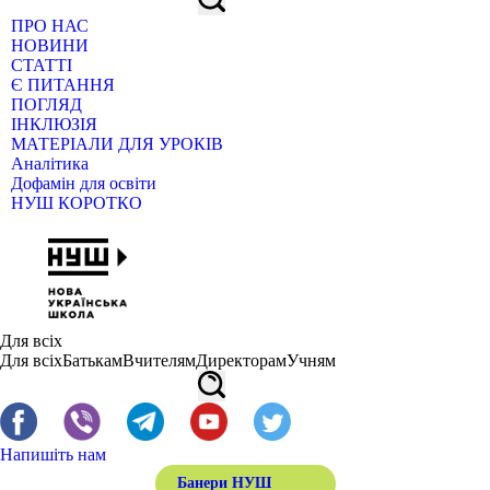
ПРО НАС
НОВИНИ
СТАТТІ
Є ПИТАННЯ
ПОГЛЯД
ІНКЛЮЗІЯ
МАТЕРІАЛИ ДЛЯ УРОКІВ
Аналітика
Дофамін для освіти
НУШ КОРОТКО
Для всіх
Для всіх
Батькам
Вчителям
Директорам
Учням
Напишіть нам
Банери НУШ