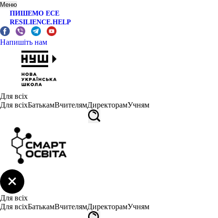
Меню
ПИШЕМО ЕСЕ
RESILIENCE.HELP
Напишіть нам
Для всіх
Для всіх
Батькам
Вчителям
Директорам
Учням
Для всіх
Для всіх
Батькам
Вчителям
Директорам
Учням