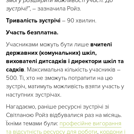
змогу розширити можливості участі. До
зустрічі!”
, – зазначила Ройз.
Тривалість зустрічі
– 90 хвилин.
Участь безплатна.
Учасниками можуть бути лише
вчителі
державних (комунальних) шкіл,
вихователі дитсадків і директори шкіл та
садків
. Максимальна кількість учасників –
500. Ті, хто не зможуть потрапити на цю
зустріч, матимуть можливість взяти участь у
наступних зустрічах.
Нагадаємо, раніше ресурсні зустрічі зі
Світланою Ройз відбувалися раз на місяць.
Їхніми темами були:
професійне вигорання
та відсутність ресурсу для роботи
,
кордони і