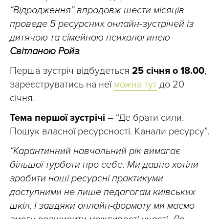
“Відродження” впродовж шести місяців
проведе 5 ресурсних онлайн-зустрічей із
дитячою та сімейною психологинею
Світланою Ройз
.
Перша зустріч відбудеться
25 січня о 18.00
,
зареєструватись на неї
можна тут
до 20
січня.
Тема першої зустрічі
– “Де брати сили.
Пошук власної ресурсності. Канали ресурсу”.
“Карантинний навчальний рік вимагає
більшої турботи про себе. Ми давно хотіли
зробити наші ресурсні практикуми
доступними не лише педагогам київських
шкіл. І завдяки онлайн-формату ми маємо