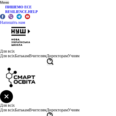
Меню
ПИШЕМО ЕСЕ
RESILIENCE.HELP
Напишіть нам
Для всіх
Для всіх
Батькам
Вчителям
Директорам
Учням
Для всіх
Для всіх
Батькам
Вчителям
Директорам
Учням