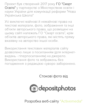
Проект був створений 2017 року
ГО "Смарт
Освіта"
у партнерстві з Міністерством освіти і
науки України для комунікації реформи "Нова
Українська Школа"
Усі виключні майнові й немайнові права на
текстові матеріали, фото, зображення та інші
об’єкти авторського права, що розміщені на
цьому сайті належать ГО “Смарт освіта”, крім
об’єктів авторського права, які містять пряму
вказівку на авторство іншої особи.
Використання текстових матеріалів сайту
дозволено лише з посиланням (для інтернет-
видань - гіперпосиланням) на джерело.
Використання фото та зображень без
погодження з редакцією суворо заборонено.
Стокові фото від
Розробка веб-сайту
"Activemedia"