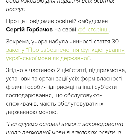
обов’язковою для надання всіх освітніх
послуг.
Про це повідомив освітній омбудсмен
Сергій Горбачов
на своїй
фб-сторінці
.
Зокрема, учора набула чинності стаття 30
закону “Про забезпечення функціонування
української мови як державної”
.
Згідно з частиною 2 цієї статті, підприємства,
установи та організації усіх форм власності,
фізичні особи-підприємці та інші суб’єкти
господарювання, що обслуговують
споживачів, мають обслуговувати їх
державною мовою.
“Нагадуємо основні вимоги законодавства
щодо державної мови в закладах освіти, а