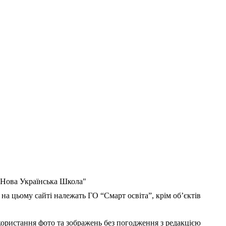
 "Нова Українська Школа"
 на цьому сайті належать ГО “Смарт освіта”, крім об’єктів
користання фото та зображень без погодження з редакцією