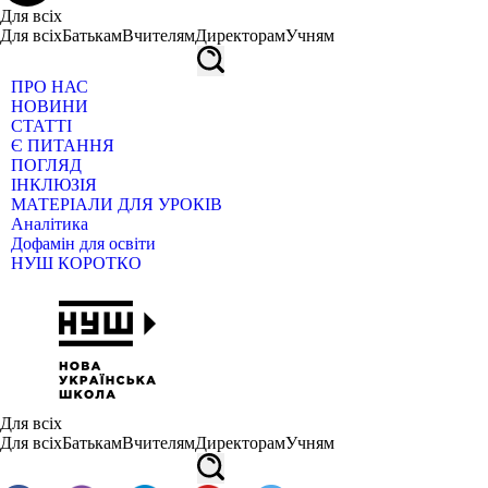
Для всіх
Для всіх
Батькам
Вчителям
Директорам
Учням
ПРО НАС
НОВИНИ
СТАТТІ
Є ПИТАННЯ
ПОГЛЯД
ІНКЛЮЗІЯ
МАТЕРІАЛИ ДЛЯ УРОКІВ
Аналітика
Дофамін для освіти
НУШ КОРОТКО
Для всіх
Для всіх
Батькам
Вчителям
Директорам
Учням