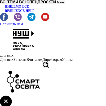
ВСІ ТЕМИ
ВСІ СПЕЦПРОЄКТИ
Меню
ПИШЕМО ЕСЕ
RESILIENCE.HELP
Напишіть нам
Для всіх
Для всіх
Батькам
Вчителям
Директорам
Учням