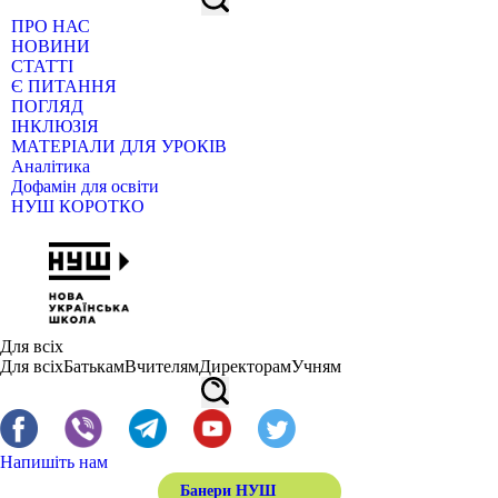
ПРО НАС
НОВИНИ
СТАТТІ
Є ПИТАННЯ
ПОГЛЯД
ІНКЛЮЗІЯ
МАТЕРІАЛИ ДЛЯ УРОКІВ
Аналітика
Дофамін для освіти
НУШ КОРОТКО
Для всіх
Для всіх
Батькам
Вчителям
Директорам
Учням
Напишіть нам
Банери НУШ