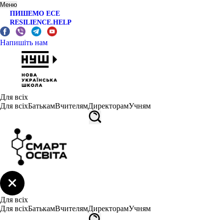
Меню
ПИШЕМО ЕСЕ
RESILIENCE.HELP
Напишіть нам
Для всіх
Для всіх
Батькам
Вчителям
Директорам
Учням
Для всіх
Для всіх
Батькам
Вчителям
Директорам
Учням