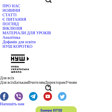
ПРО НАС
НОВИНИ
СТАТТІ
Є ПИТАННЯ
ПОГЛЯД
ІНКЛЮЗІЯ
МАТЕРІАЛИ ДЛЯ УРОКІВ
Аналітика
Дофамін для освіти
НУШ КОРОТКО
Для всіх
Для всіх
Батькам
Вчителям
Директорам
Учням
Напишіть нам
Банери НУШ