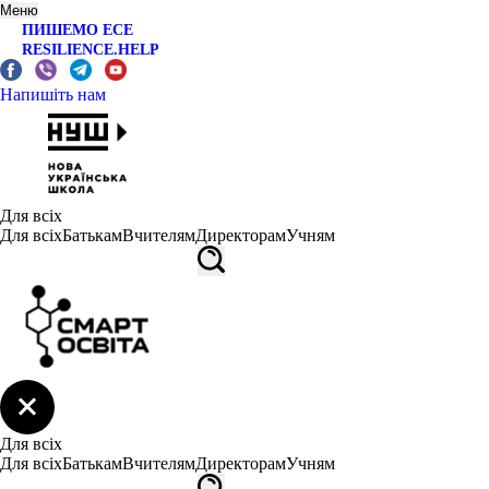
Меню
ПИШЕМО ЕСЕ
RESILIENCE.HELP
Напишіть нам
Для всіх
Для всіх
Батькам
Вчителям
Директорам
Учням
Для всіх
Для всіх
Батькам
Вчителям
Директорам
Учням