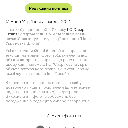
Редакційна політика
© Нова Українська школа, 2017
Проект був створений 2017 року
ГО "Смарт
Освіта"
у партнерстві з Міністерством освіти і
науки України для комунікації реформи "Нова
Українська Школа"
Усі виключні майнові й немайнові права на
текстові матеріали, фото, зображення та інші
об’єкти авторського права, що розміщені на
цьому сайті належать ГО “Смарт освіта”, крім
об’єктів авторського права, які містять пряму
вказівку на авторство іншої особи.
Використання текстових матеріалів сайту
дозволено лише з посиланням (для інтернет-
видань - гіперпосиланням) на джерело.
Використання фото та зображень без
погодження з редакцією суворо заборонено.
Стокові фото від