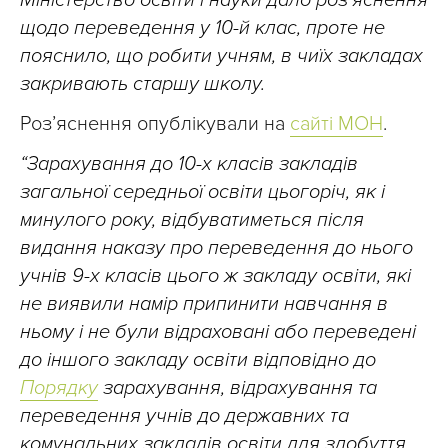
Міністерство освіти і науки дало роз’яснення
щодо переведення у 10-й клас, проте не
пояснило, що робити учням, в чиїх закладах
закривають старшу школу.
Роз’яснення опублікували на
сайті МОН
.
“Зарахування до 10-х класів закладів
загальної середньої освіти цьогоріч, як і
минулого року, відбуватиметься після
видання наказу про переведення до нього
учнів 9-х класів цього ж закладу освіти, які
не виявили намір припинити навчання в
ньому і не були відраховані або переведені
до іншого закладу освіти відповідно до
Порядку
зарахування, відрахування та
переведення учнів до державних та
комунальних закладів освіти для здобуття