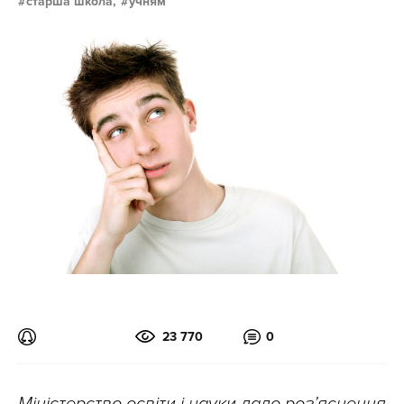
старша школа,
учням
23 770
0