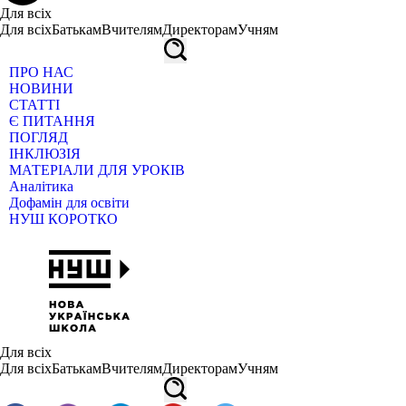
Для всіх
Для всіх
Батькам
Вчителям
Директорам
Учням
ПРО НАС
НОВИНИ
СТАТТІ
Є ПИТАННЯ
ПОГЛЯД
ІНКЛЮЗІЯ
МАТЕРІАЛИ ДЛЯ УРОКІВ
Аналітика
Дофамін для освіти
НУШ КОРОТКО
Для всіх
Для всіх
Батькам
Вчителям
Директорам
Учням