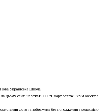
 "Нова Українська Школа"
 на цьому сайті належать ГО “Смарт освіта”, крім об’єктів
користання фото та зображень без погодження з редакцією