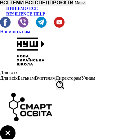
ВСІ ТЕМИ
ВСІ СПЕЦПРОЄКТИ
Меню
ПИШЕМО ЕСЕ
RESILIENCE.HELP
Напишіть нам
Для всіх
Для всіх
Батькам
Вчителям
Директорам
Учням