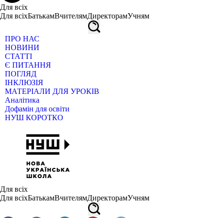
Для всіх
Для всіх
Батькам
Вчителям
Директорам
Учням
ПРО НАС
НОВИНИ
СТАТТІ
Є ПИТАННЯ
ПОГЛЯД
ІНКЛЮЗІЯ
МАТЕРІАЛИ ДЛЯ УРОКІВ
Аналітика
Дофамін для освіти
НУШ КОРОТКО
Для всіх
Для всіх
Батькам
Вчителям
Директорам
Учням