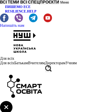
ВСІ ТЕМИ
ВСІ СПЕЦПРОЄКТИ
Меню
ПИШЕМО ЕСЕ
RESILIENCE.HELP
Напишіть нам
Для всіх
Для всіх
Батькам
Вчителям
Директорам
Учням