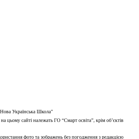
 "Нова Українська Школа"
 на цьому сайті належать ГО “Смарт освіта”, крім об’єктів
користання фото та зображень без погодження з редакцією