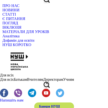
ПРО НАС
НОВИНИ
СТАТТІ
Є ПИТАННЯ
ПОГЛЯД
ІНКЛЮЗІЯ
МАТЕРІАЛИ ДЛЯ УРОКІВ
Аналітика
Дофамін для освіти
НУШ КОРОТКО
Для всіх
Для всіх
Батькам
Вчителям
Директорам
Учням
Напишіть нам
Банери НУШ