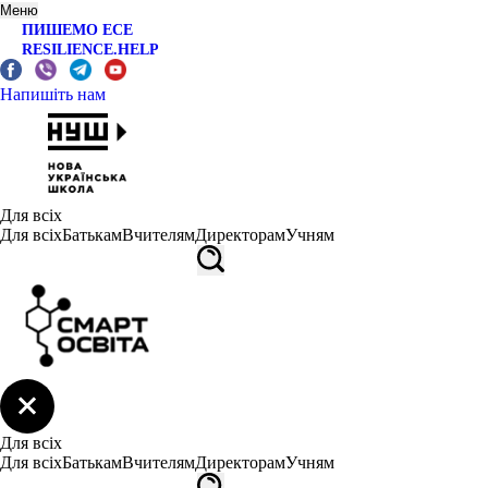
Меню
ПИШЕМО ЕСЕ
RESILIENCE.HELP
Напишіть нам
Для всіх
Для всіх
Батькам
Вчителям
Директорам
Учням
Для всіх
Для всіх
Батькам
Вчителям
Директорам
Учням