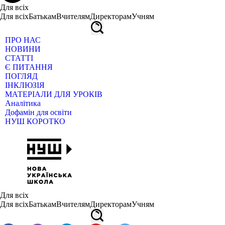
Для всіх
Для всіх
Батькам
Вчителям
Директорам
Учням
ПРО НАС
НОВИНИ
СТАТТІ
Є ПИТАННЯ
ПОГЛЯД
ІНКЛЮЗІЯ
МАТЕРІАЛИ ДЛЯ УРОКІВ
Аналітика
Дофамін для освіти
НУШ КОРОТКО
Для всіх
Для всіх
Батькам
Вчителям
Директорам
Учням