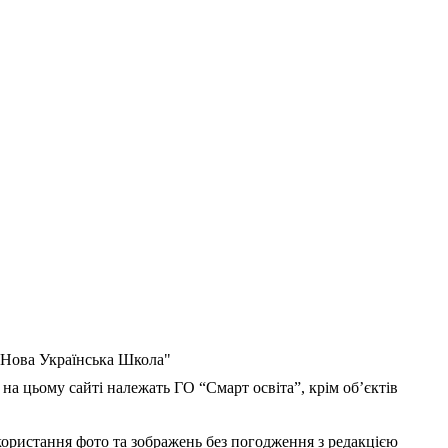
 "Нова Українська Школа"
 на цьому сайті належать ГО “Смарт освіта”, крім об’єктів
користання фото та зображень без погодження з редакцією