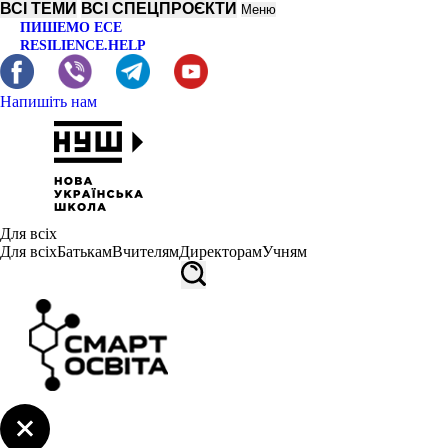
ВСІ ТЕМИ
ВСІ СПЕЦПРОЄКТИ
Меню
ПИШЕМО ЕСЕ
RESILIENCE.HELP
Напишіть нам
Для всіх
Для всіх
Батькам
Вчителям
Директорам
Учням