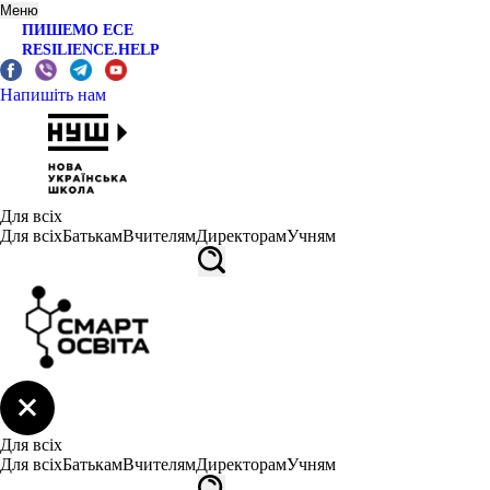
Меню
ПИШЕМО ЕСЕ
RESILIENCE.HELP
Напишіть нам
Для всіх
Для всіх
Батькам
Вчителям
Директорам
Учням
Для всіх
Для всіх
Батькам
Вчителям
Директорам
Учням