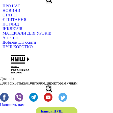
ПРО НАС
НОВИНИ
СТАТТІ
Є ПИТАННЯ
ПОГЛЯД
ІНКЛЮЗІЯ
МАТЕРІАЛИ ДЛЯ УРОКІВ
Аналітика
Дофамін для освіти
НУШ КОРОТКО
Для всіх
Для всіх
Батькам
Вчителям
Директорам
Учням
Напишіть нам
Банери НУШ