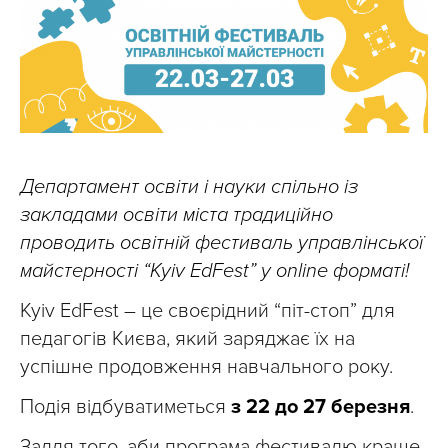
Департамент освіти і науки спільно із
закладами освіти міста традиційно
проводить освітній фестиваль управлінської
майстерності “Kyiv EdFest” у online форматі!
Kyiv EdFest – це своєрідний “піт-стоп” для
педагогів Києва, який заряджає їх на
успішне продовження навчального року.
Подія відбуватиметься
з 22 до 27 березня
.
Задля того, аби програма фестивалю краще