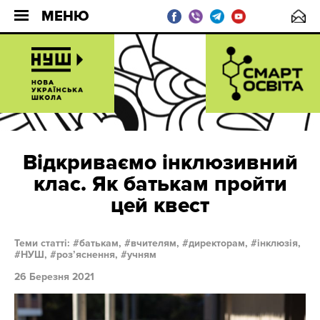
МЕНЮ
Відкриваємо інклюзивний
клас. Як батькам пройти
цей квест
Теми статті:
батькам,
вчителям,
директорам,
інклюзія,
НУШ,
розʼяснення,
учням
26 Березня 2021