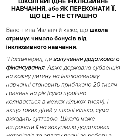
ШКОЛІ ВИГІДНЕ ІНКЛЮЗИВНЕ
НАВЧАННЯ, або ЯК ПЕРЕКОНАТИ ЇЇ,
ЩО ЦЕ – НЕ СТРАШНО
Валентина Маланчій каже, що
школа
отримує чимало бонусів від
інклюзивного навчання
.
“Насамперед, це
залучення додаткового
фінансування
. Адже державна субвенція
на кожну дитину на інклюзивному
навчанні становить приблизно 20 тисяч
гривень на рік (сума щорічно
коливається в межах кількох тисяч), і
якщо таких дітей у школі кілька, сума
виходить суттєвою. Школа може
витрачати її на закупівлю додаткових
матеріалів та оплату праці за роботу з