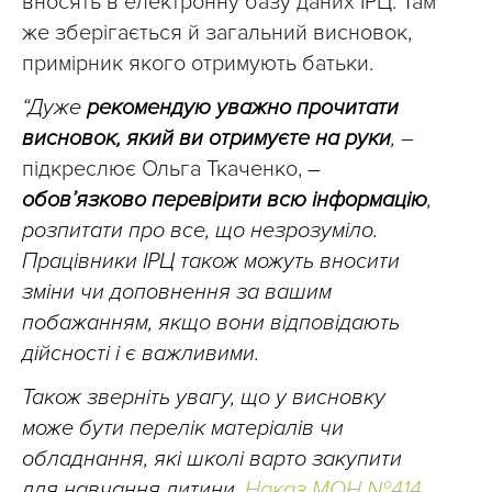
вносять в електронну базу даних ІРЦ. Там
же зберігається й загальний висновок,
примірник якого отримують батьки.
“Дуже
рекомендую уважно прочитати
висновок, який ви отримуєте на руки
,
–
підкреслює Ольга Ткаченко,
–
обов’язково перевірити всю інформацію
,
розпитати про все, що незрозуміло.
Працівники ІРЦ також можуть вносити
зміни чи доповнення за вашим
побажанням, якщо вони відповідають
дійсності і є важливими.
Також зверніть увагу, що у висновку
може бути перелік матеріалів чи
обладнання, які школі варто закупити
для навчання дитини.
Наказ МОН №414