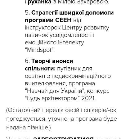
і
руханка
з Мілою Захаровою.
Стратегії швидкої допомоги
програми СЕЕН
від
інструкторок Центру розвитку
навичок усвідомленості і
емоційного інтелекту
“Mindspot”.
Творчі анонси
спільноти:
путівник для
освітян з недискримінаційного
вчителювання, програма
“Навчай для України”, конкурс
“Будь архітектором” 2021.
(Остаточний перелік сесій і спікерів/-ок
погоджується, уточнена програма буде
надана пізніше.)