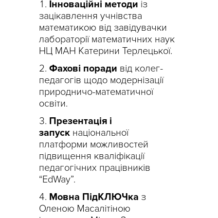
Інноваційні методи
із
зацікавлення учнівства
математикою від завідувачки
лабораторії математичних наук
НЦ МАН Катерини Терлецької.
Фахові поради
від колег-
педагогів щодо модернізації
природничо-математичної
освіти.
Презентація і
запуск
національної
платформи можливостей
підвищення кваліфікації
педагогічних працівників
“EdWay”.
Мовна ПідКЛЮЧка
з
Оленою Масалітіною