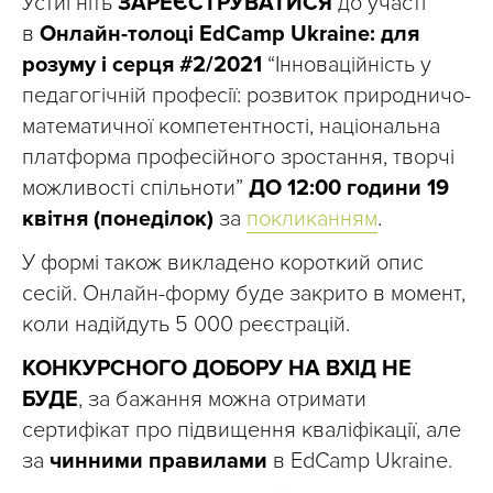
Устигніть
ЗАРЕЄСТРУВАТИСЯ
до участі
в
Онлайн-толоці EdCamp Ukraine: для
розуму і серця #2/2021
“Інноваційність у
педагогічній професії: розвиток природничо-
математичної компетентності, національна
платформа професійного зростання, творчі
можливості спільноти”
ДО 12:00 години 19
квітня (понеділок)
за
покликанням
.
У формі також викладено короткий опис
сесій. Онлайн-форму буде закрито в момент,
коли надійдуть 5 000 реєстрацій.
КОНКУРСНОГО ДОБОРУ НА ВХІД НЕ
БУДЕ
, за бажання можна отримати
сертифікат про підвищення кваліфікації, але
за
чинними правилами
в EdCamp Ukraine.