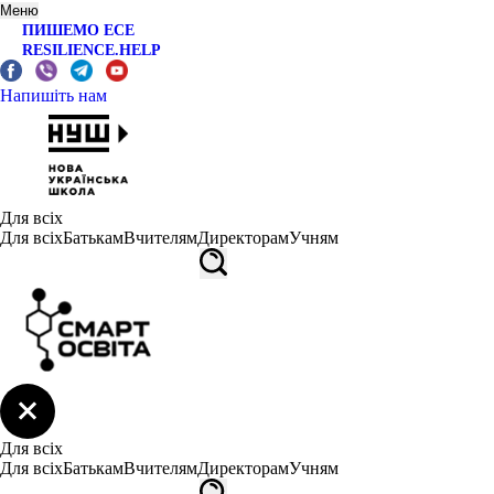
Меню
ПИШЕМО ЕСЕ
RESILIENCE.HELP
Напишіть нам
Для всіх
Для всіх
Батькам
Вчителям
Директорам
Учням
Для всіх
Для всіх
Батькам
Вчителям
Директорам
Учням