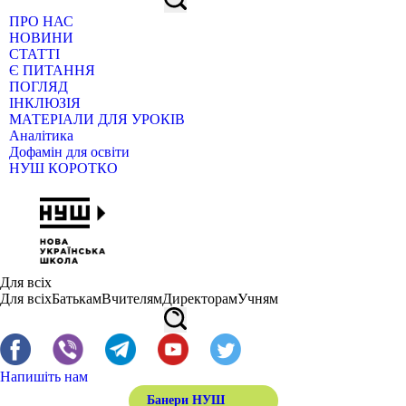
ПРО НАС
НОВИНИ
СТАТТІ
Є ПИТАННЯ
ПОГЛЯД
ІНКЛЮЗІЯ
МАТЕРІАЛИ ДЛЯ УРОКІВ
Аналітика
Дофамін для освіти
НУШ КОРОТКО
Для всіх
Для всіх
Батькам
Вчителям
Директорам
Учням
Напишіть нам
Банери НУШ