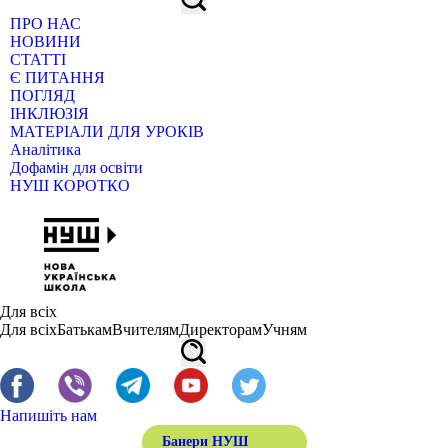
ПРО НАС
НОВИНИ
СТАТТІ
Є ПИТАННЯ
ПОГЛЯД
ІНКЛЮЗІЯ
МАТЕРІАЛИ ДЛЯ УРОКІВ
Аналітика
Дофамін для освіти
НУШ КОРОТКО
Для всіх
Для всіх
Батькам
Вчителям
Директорам
Учням
Напишіть нам
Банери НУШ