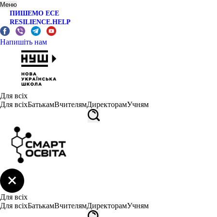
Меню
ПИШЕМО ЕСЕ
RESILIENCE.HELP
Напишіть нам
Для всіх
Для всіх
Батькам
Вчителям
Директорам
Учням
Для всіх
Для всіх
Батькам
Вчителям
Директорам
Учням