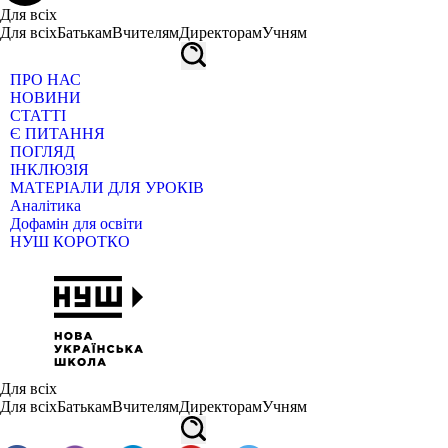
Для всіх
Для всіх
Батькам
Вчителям
Директорам
Учням
ПРО НАС
НОВИНИ
СТАТТІ
Є ПИТАННЯ
ПОГЛЯД
ІНКЛЮЗІЯ
МАТЕРІАЛИ ДЛЯ УРОКІВ
Аналітика
Дофамін для освіти
НУШ КОРОТКО
Для всіх
Для всіх
Батькам
Вчителям
Директорам
Учням