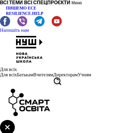
ВСІ ТЕМИ
ВСІ СПЕЦПРОЄКТИ
Меню
ПИШЕМО ЕСЕ
RESILIENCE.HELP
Напишіть нам
Для всіх
Для всіх
Батькам
Вчителям
Директорам
Учням