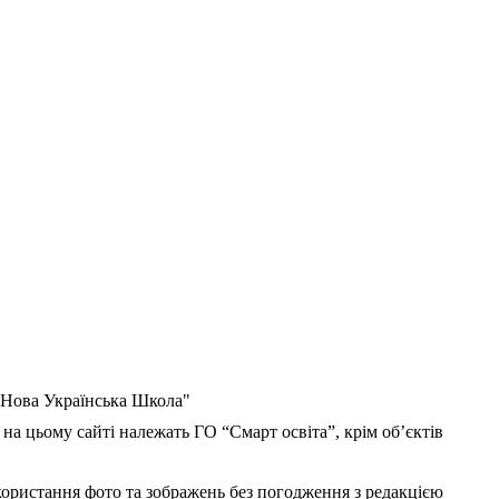
 "Нова Українська Школа"
 на цьому сайті належать ГО “Смарт освіта”, крім об’єктів
користання фото та зображень без погодження з редакцією