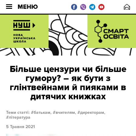
МЕНЮ
Більше цензури чи більше
гумору? – як бути з
глінтвейнами й пияками в
дитячих книжках
Теми статті:
батькам,
вчителям,
директорам,
література
5 Травня 2021