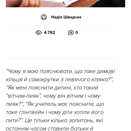
Надія Швадчак
4 792
0
“Чому я маю пояснювати, що таке димові
кільця й самокрутки з левячого кізяка?”,
“Як мені пояснити дитині, хто такий
“вітчим-пияк”, чому він вітчим і чому
пияк?”, “Як учитель має пояснити, що
таке глінтвейн і чому діти хотіли його
пити?”. Це тільки кілька запитань, які
останнім часом ставили батьки й