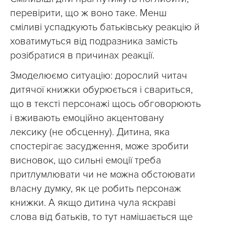
перевірити, що ж воно таке. Менш
сміливі успадкують батьківську реакцію й
ховатимуться від подразника замість
розібратися в причинах реакції.
Змоделюємо ситуацію: дорослий читач
дитячої книжки обурюється і свариться,
що в тексті персонажі щось обговорюють
і вживають емоційно акцентовану
лексику (не обсценну). Дитина, яка
спостерігає засудження, може зробити
висновок, що сильні емоції треба
притлумлювати чи не можна обстоювати
власну думку, як це робить персонаж
книжки. А якщо дитина чула яскраві
слова від батьків, то тут намішається ще