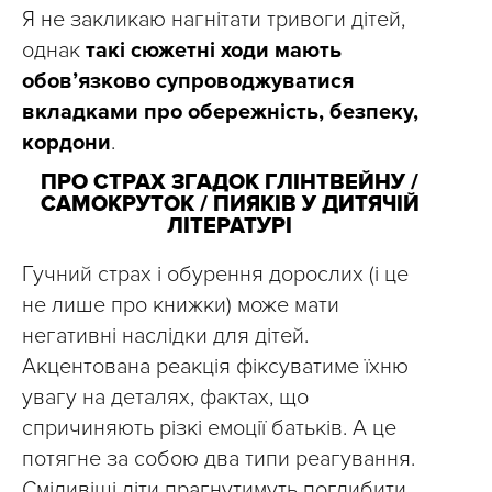
Я не закликаю нагнітати тривоги дітей,
однак
такі сюжетні ходи мають
обов’язково супроводжуватися
вкладками про обережність, безпеку,
кордони
.
ПРО СТРАХ ЗГАДОК ГЛІНТВЕЙНУ /
САМОКРУТОК / ПИЯКІВ У ДИТЯЧІЙ
ЛІТЕРАТУРІ
Гучний страх і обурення дорослих (і це
не лише про книжки) може мати
негативні наслідки для дітей.
Акцентована реакція фіксуватиме їхню
увагу на деталях, фактах, що
спричиняють різкі емоції батьків. А це
потягне за собою два типи реагування.
Сміливіші діти прагнутимуть поглибити,