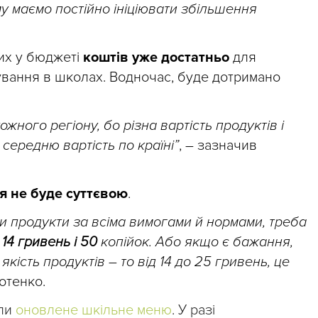
ому маємо постійно ініціювати збільшення
них у бюджеті
коштів уже достатньо
для
вання в школах. Водночас, буде дотримано
ожного регіону, бо різна вартість продуктів і
середню вартість по країні”
, – зазначив
я не буде суттєвою
.
ти продукти за всіма вимогами й нормами, треба
 14 гривень і 50
копійок. Або якщо є бажання,
кість продуктів – то від 14 до 25 гривень, це
отенко.
али
оновлене шкільне меню
. У разі