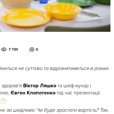
7 730
0
ниться не суттєво та відрізнятиметься в різних
и здоров’я
Віктор Ляшко
та шеф-кухар і
меню,
Євген Клопотенко
під час презентації
ife
.
 за шкідливе. Чи буде зростати вартість? Так,