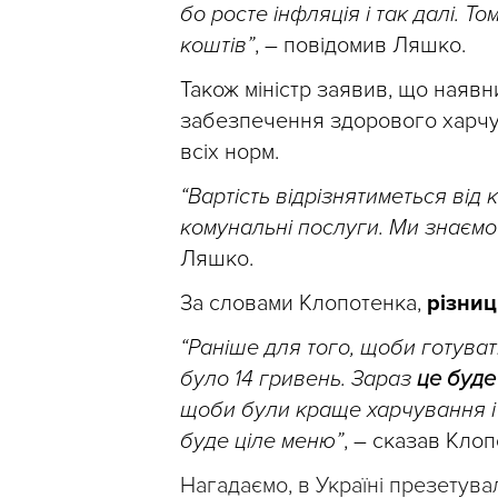
бо росте інфляція і так далі. Т
коштів”
, – повідомив Ляшко.
Також міністр заявив, що наяв
забезпечення здорового харчу
всіх норм.
“Вартість відрізнятиметься від к
комунальні послуги. Ми знаємо 
Ляшко.
За словами Клопотенка,
різниц
“Раніше для того, щоби готува
було 14 гривень. Зараз
це буде
щоби були краще харчування і я
буде ціле меню”
, – сказав Клоп
Нагадаємо, в Україні презетув