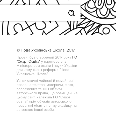
© Нова Українська школа, 2017
Проект був створений 2017 року
ГО
"Смарт Освіта"
у партнерстві з
Міністерством освіти і науки України
для комунікації реформи "Нова
Українська Школа"
Усі виключні майнові й немайнові
права на текстові матеріали, фото,
зображення та інші об’єкти
авторського права, що розміщені на
цьому сайті належать ГО “Смарт
освіта”, крім об’єктів авторського
права, які містять пряму вказівку на
авторство іншої особи.