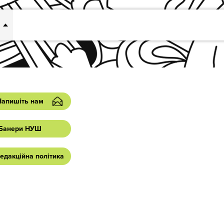
Напишіть нам
Банери НУШ
едакційна політика