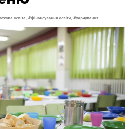
аткова освіта,
фінансування освіти,
харчування